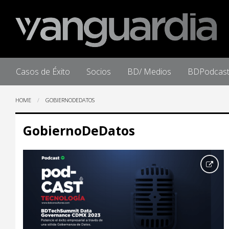
Home
Casos de Éxito
Socios
BD/ Medios
BDPodcas
HOME
GOBIERNODEDATOS
GobiernoDeDatos