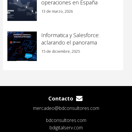
operaciones en España
13 de marzo, 2026
Informatica y Salesforce:
aclarando el panorama
15 de diciembre, 2025
Contacto
mercadeo@bdconsultores.com
bdconsultores.com
bdigitalserv.com