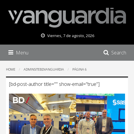
Viernes, 7 de agosto, 2026
Menu
Search
HOME
ADMINSITEBDVANGUARDIA
PÁGINA 6
AdminSiteBDVanguardia
[bd-post-author title="" show-email="true"]