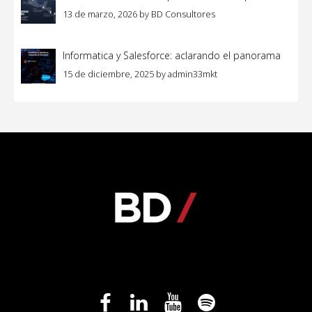
13 de marzo, 2026
by
BD Consultores
Informatica y Salesforce: aclarando el panorama
15 de diciembre, 2025
by
admin33mkt