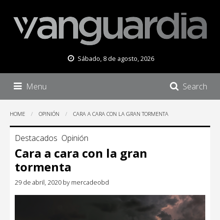
Sábado, 8 de agosto, 2026
Menu
Search
HOME
OPINIÓN
CARA A CARA CON LA GRAN TORMENTA
Destacados
Opinión
Cara a cara con la gran
tormenta
29 de abril, 2020
by
mercadeobd