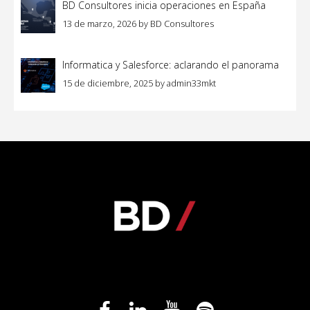
BD Consultores inicia operaciones en España
13 de marzo, 2026
by
BD Consultores
Informatica y Salesforce: aclarando el panorama
15 de diciembre, 2025
by
admin33mkt