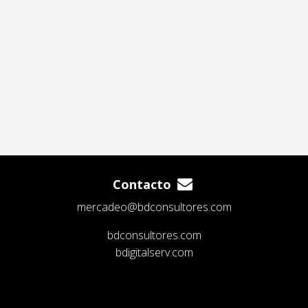
Contacto
mercadeo@bdconsultores.com
bdconsultores.com
bdigitalserv.com