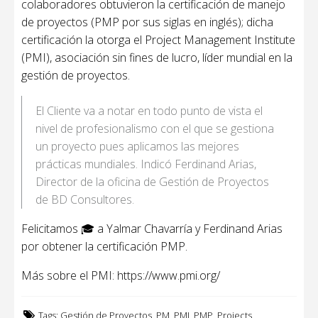
colaboradores obtuvieron la certificación de manejo
de proyectos (PMP por sus siglas en inglés); dicha
certificación la otorga el Project Management Institute
(PMI), asociación sin fines de lucro, líder mundial en la
gestión de proyectos.
El Cliente va a notar en todo punto de vista el
nivel de profesionalismo con el que se gestiona
un proyecto pues aplicamos las mejores
prácticas mundiales. Indicó Ferdinand Arias,
Director de la oficina de Gestión de Proyectos
de BD Consultores.
Felicitamos 🎓 a Yalmar Chavarría y Ferdinand Arias
por obtener la certificación PMP.
Más sobre el PMI: https://www.pmi.org/
Tags:
Gestión de Proyectos
,
PM
,
PMI
,
PMP
,
Projects