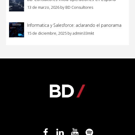
13 de marzo, 2026
by
BD Consultores
Informatica y Salesforce: aclarando el panorama
15 de diciembre, 2025
by
admin33mkt