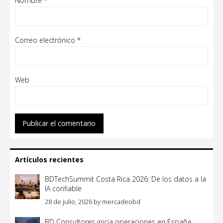
Nombre
*
Correo electrónico
*
Web
Artículos recientes
BDTechSummit Costa Rica 2026: De los datos a la
IA confiable
28 de julio, 2026
by
mercadeobd
BD Consultores inicia operaciones en España