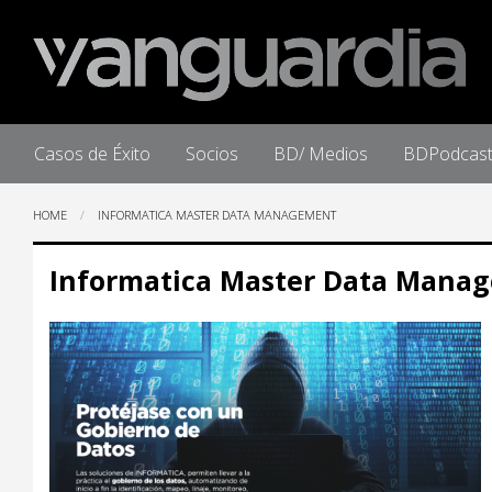
Home
Casos de Éxito
Socios
BD/ Medios
BDPodcas
HOME
INFORMATICA MASTER DATA MANAGEMENT
Informatica Master Data Mana