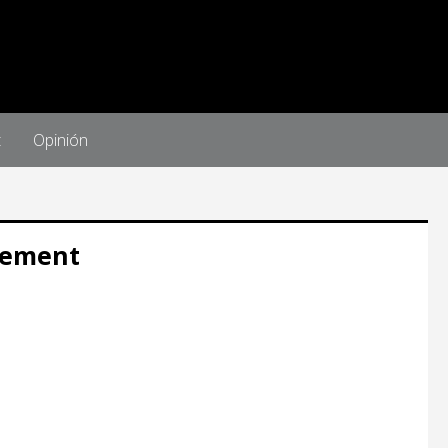
t
Opinión
gement