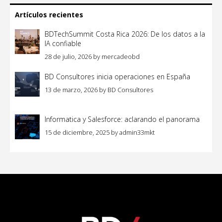
Artículos recientes
BDTechSummit Costa Rica 2026: De los datos a la
IA confiable
28 de julio, 2026
by
mercadeobd
BD Consultores inicia operaciones en España
13 de marzo, 2026
by
BD Consultores
Informatica y Salesforce: aclarando el panorama
15 de diciembre, 2025
by
admin33mkt