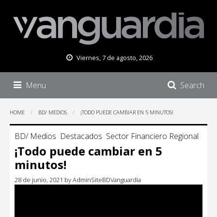
Viernes, 7 de agosto, 2026
Menu
Search
HOME
BD/ MEDIOS
¡TODO PUEDE CAMBIAR EN 5 MINUTOS!
BD/ Medios
Destacados
Sector Financiero Regional
¡Todo puede cambiar en 5
minutos!
28 de junio, 2021
by
AdminSiteBDVanguardia