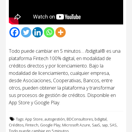
Todo puede cambiar en 5 minutos… /bdigital® es una
plataforma Fintech 100% digital, en modalidad de
créditos directos y por licenciamiento. Bajo la
modalidad de licenciamiento, cualquier empresa,
desde Asociaciones, Cooperativas, Bancos, entre
otros, pueden obtener la plataforma y transformar
sus procesos de gestión de créditos. Disponible en
App Store y Google Play.
Tags:
App Store
,
autogestión
,
BDConsultores
,
bdigital
,
Créditos
,
Fintech
,
Google Play
,
Microsoft Azure
,
SaaS
,
sap
,
SAS
,
Todo puede cambiar en 5 minutos