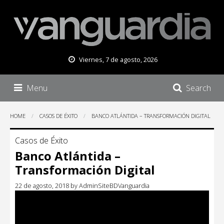
Viernes, 7 de agosto, 2026
Menu
Search
HOME
CASOS DE ÉXITO
BANCO ATLÁNTIDA – TRANSFORMACIÓN DIGITAL
Casos de Éxito
Banco Atlántida –
Transformación Digital
22 de agosto, 2018
by
AdminSiteBDVanguardia