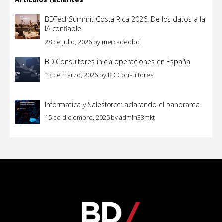
BDTechSummit Costa Rica 2026: De los datos a la
IA confiable
28 de julio, 2026
by
mercadeobd
BD Consultores inicia operaciones en España
13 de marzo, 2026
by
BD Consultores
Informatica y Salesforce: aclarando el panorama
15 de diciembre, 2025
by
admin33mkt