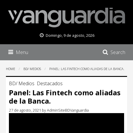
Domingo, 9 de agosto, 2026
Menu
Search
HOME
BD/ MEDIOS
PANEL: LAS FINTECH COMO ALIADAS DE LA BANCA.
BD/ Medios
Destacados
Panel: Las Fintech como aliadas
de la Banca.
27 de agosto, 2021
by
AdminSiteBDVanguardia