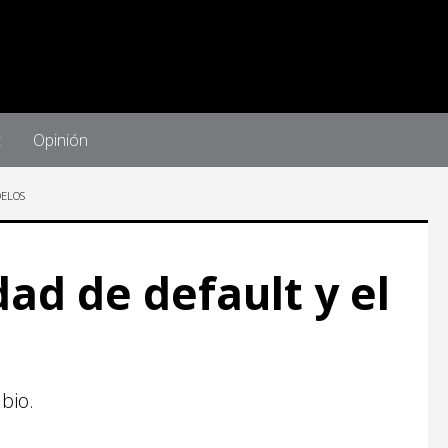
t
Opinión
DELOS
dad de default y el
bio.